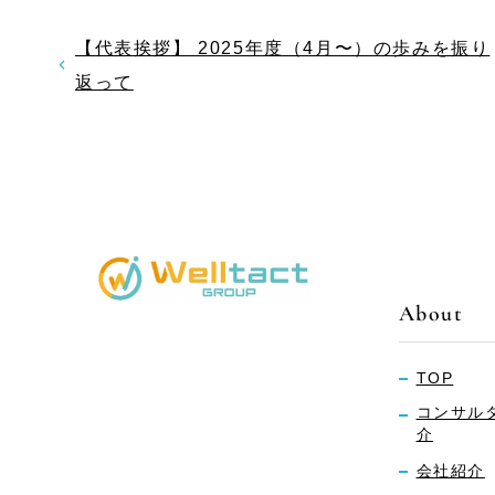
【代表挨拶】 2025年度（4月〜）の歩みを振り
返って
About
TOP
コンサル
介
会社紹介