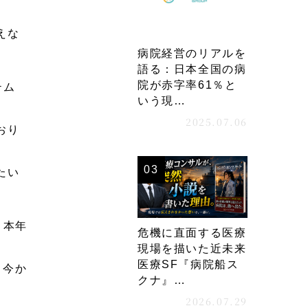
えな
病院経営のリアルを
語る：日本全国の病
院が赤字率61％と
テム
いう現…
2025.07.06
おり
たい
よ本年
危機に直面する医療
現場を描いた近未来
医療SF『病院船ス
、今か
クナ』…
2026.07.29