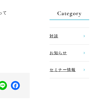
Category
って
対談
お知らせ
セミナー情報
L
F
i
a
n
c
e
e
b
o
o
k