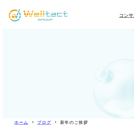
内
コンサ
容
を
ス
キ
ッ
プ
ホーム
ブログ
新年のご挨拶