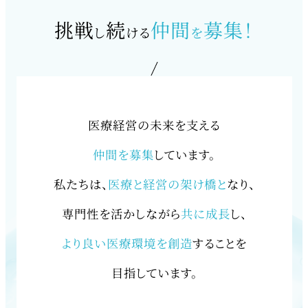
挑戦
続
仲間
募集！
し
ける
を
医療経営の未来を支える
仲間を募集
しています。
私たちは、
医療と経営の架け橋と
なり、
専門性を活かしながら
共に成長
し、
より良い医療環境を創造
することを
目指しています。