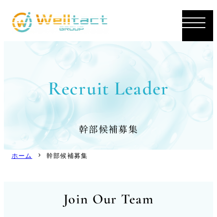
内
容
を
ス
キ
ッ
Recruit Leader
プ
幹部候補募集
ホーム
幹部候補募集
Join Our Team
Join Our Team