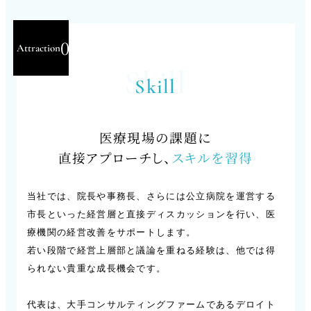
02
Attraction
Skill
Skill
医療現場の課題に
直接アプローチし、
スキルを習得
当社では、院長や事務長、さらには公立病院を運営する
市長といった経営層と直接ディスカッションを行い、医
療機関の経営改善をサポートします。
若い段階で経営上層部と議論を重ねる経験は、他では得
られない貴重な成長機会です。
代表は、大手コンサルティングファームであるデロイト