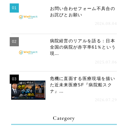
年
お問い合わせフォーム不具合の
度
お詫びとお願い
（
2026.08.04
4
月
病院経営のリアルを語る：日本
〜
全国の病院が赤字率61％という
）
現…
の
2025.07.06
歩
み
危機に直面する医療現場を描い
を
た近未来医療SF『病院船スク
振
ナ』…
り
2026.07.29
返
っ
Category
て