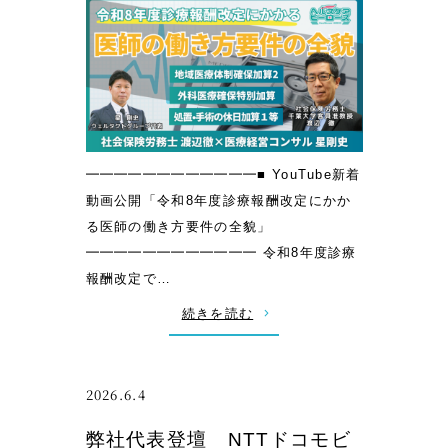
』
～
発
診
売
療
報
全
酬
国
改
━━━━━━━━━━━━■ YouTube新着
の
定
動画公開「令和8年度診療報酬改定にかか
病
×
る医師の働き方要件の全貌」
院
地
━━━━━━━━━━━━ 令和8年度診療
経
域
報酬改定で…
営
医
を
療
:
続きを読む
支
構
「
援
想
令
す
を
和
2026.6.4
る
踏
8
弊社代表登壇 NTTドコモビ
医
ま
年