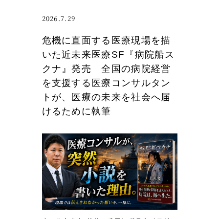
問
い
2026.7.29
合
危機に直面する医療現場を描
わ
いた近未来医療SF『病院船ス
せ
クナ』発売 全国の病院経営
フ
ォ
を支援する医療コンサルタン
ー
トが、医療の未来を社会へ届
ム
けるために執筆
不
具
合
の
お
詫
び
と