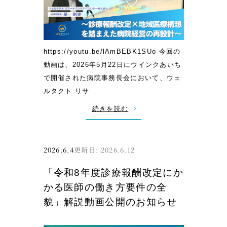
を
描
い
た
https://youtu.be/lAmBEBK1SUo 今回の
近
動画は、2026年5月22日にウインクあいち
未
で開催された病院事務長会において、ウェ
来
ルタクト リサ…
医
療
:
続きを読む
S
2
F
回
『
病
2026.6.4
2026.6.12
病
院
「令和8年度診療報酬改定にか
院
事
かる医師の働き方要件の全
船
務
貌」解説動画公開のお知らせ
ス
長
ク
会
ナ