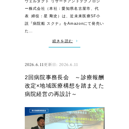
お
ウェルタクト リサーチアンドテクノロジ
願
ー株式会社（本社：愛知県名古屋市、代
い
表 締役：星 剛史）は、近未来医療SF小
説『病院船 スクナ』をAmazonにて発売い
た…
:
続きを読む
危
機
に
2026.6.11
2026.6.11
直
2回病院事務長会 ～診療報酬
面
改定×地域医療構想を踏まえた
す
病院経営の再設計～
る
医
療
現
場