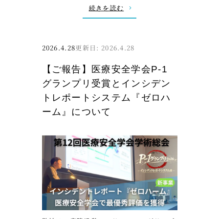
会
要
:
続きを読む
へ
件
弊
届
の
社
け
全
代
2026.4.28
2026.4.28
る
貌
表
【ご報告】医療安全学会P-1
た
」
登
グランプリ受賞とインシデン
め
解
壇
に
説
トレポートシステム『ゼロハ
執
動
N
ーム』について
筆
画
T
公
T
開
ド
の
コ
お
モ
知
ビ
ら
ジ
せ
ネ