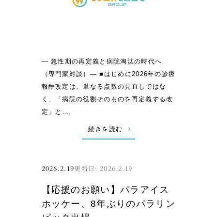
P
-
1
グ
ラ
― 急性期の再定義と病院淘汰の時代へ
ン
（専門家対談）― ■はじめに2026年の診療
プ
報酬改定は、単なる点数の見直しではな
リ
く、「病院の役割そのものを再定義する改
受
定」と…
賞
:
続きを読む
と
【
イ
2
ン
0
2026.2.19
2026.2.19
シ
2
デ
【応援のお願い】パラアイス
6
ン
ホッケー、8年ぶりのパラリン
年
ト
診