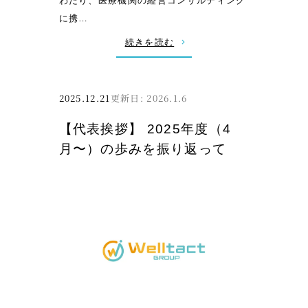
わたり、医療機関の経営コンサルティング
8
に携…
年
:
続きを読む
ぶ
新
り
年
の
の
2025.12.21
2026.1.6
パ
ご
ラ
【代表挨拶】 2025年度（4
挨
リ
月〜）の歩みを振り返って
拶
ン
ピ
ッ
ク
出
場