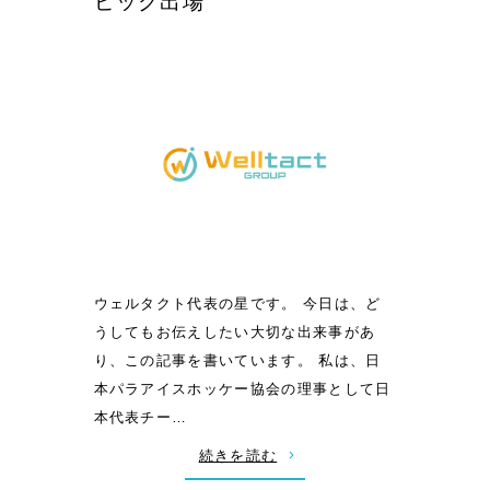
ピック出場
レ
療
ポ
報
ー
酬
ト
改
シ
定
ス
】
テ
病
ム
院
『
は
ゼ
ど
ロ
ウェルタクト代表の星です。 今日は、ど
う
ハ
うしてもお伝えしたい大切な出来事があ
生
ー
り、この記事を書いています。 私は、日
き
ム
本パラアイスホッケー協会の理事として日
残
』
本代表チー…
る
に
か
:
続きを読む
つ
？
【
い