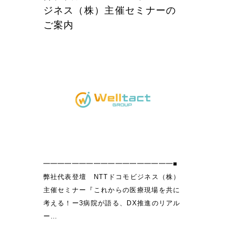
ジネス（株）主催セミナーの
療
え
度
コ
た
ご案内
診
ン
病
療
サ
院
報
ル
経
酬
タ
営
改
ン
の
定
ト
再
に
が
設
か
、
計
か
医
～
る
療
医
━━━━━━━━━━━━━━━━━━■
の
師
弊社代表登壇 NTTドコモビジネス（株）
未
の
主催セミナー『これからの医療現場を共に
来
働
考える！ー3病院が語る、DX推進のリアル
を
き
ー…
社
方