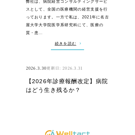
弊社は、病院経営コンサルティングサービ
ス
スとして、全国の医療機関の経営支援を行
（
っております。一方で私は、2021年に名古
株
屋大学大学院医学系研究科にて、医療の
）
質・患…
主
催
:
続きを読む
セ
【
ミ
ご
ナ
報
2026.3.30
2026.3.31
ー
告
【2026年診療報酬改定】病院
の
】
ご
はどう生き残るか？
医
案
療
内
安
全
学
会