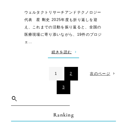
ウェルタクトリサーチアンドテクノロジー
代表 星 剛史 2025年度も折り返しを迎
え、これまでの活動を振り返ると、全国の
医療現場に寄り添いながら、19件のプロジ
ェ…
:
続きを読む
【
代
1
2
次のページ
表
挨
3
拶
】
検
2
索
0
Ranking
2
5