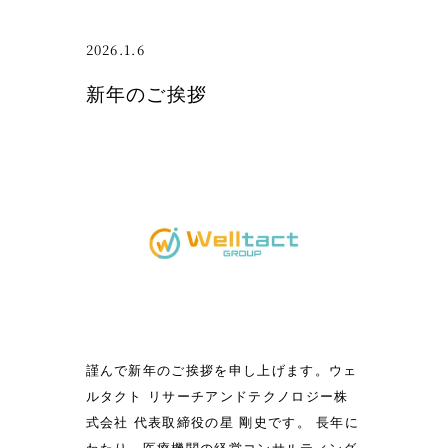
応
て
援
2026.1.6
の
新年のご挨拶
お
願
い
】
パ
ラ
ア
イ
ス
ホ
ッ
謹んで新年のご挨拶を申し上げます。ウェ
ケ
ルタクト リサーチアンドテクノロジー株
ー
式会社 代表取締役の星 剛史です。 長年に
、